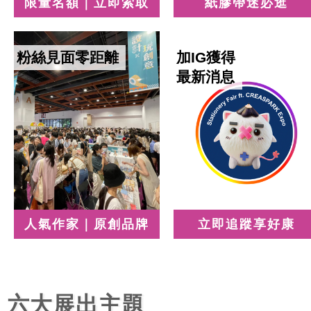
限量名額｜立即索取
紙膠帶迷必逛
粉絲見面零距離
加IG獲得
最新消息
人氣作家｜原創品牌
立即追蹤享好康
六大展出主題