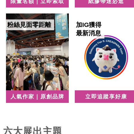
限量名額｜立即索取
紙膠帶迷必逛
粉絲見面零距離
加IG獲得
最新消息
人氣作家｜原創品牌
立即追蹤享好康
六大展出主題