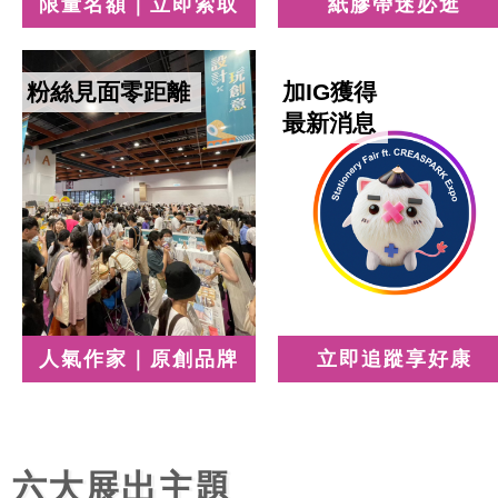
限量名額｜立即索取
紙膠帶迷必逛
粉絲見面零距離
加IG獲得
最新消息
人氣作家｜原創品牌
立即追蹤享好康
六大展出主題