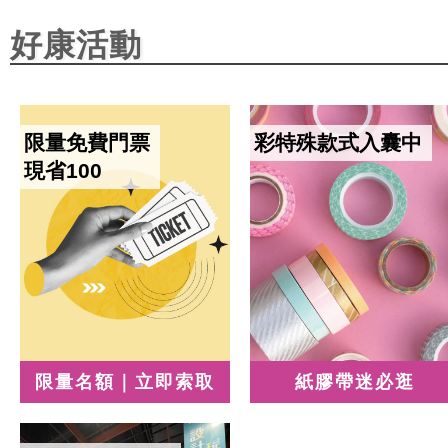
好康活動
限量免費門票
彩特殊款式入囊中
現省100
限量名額｜立即索取
紙膠帶迷必逛