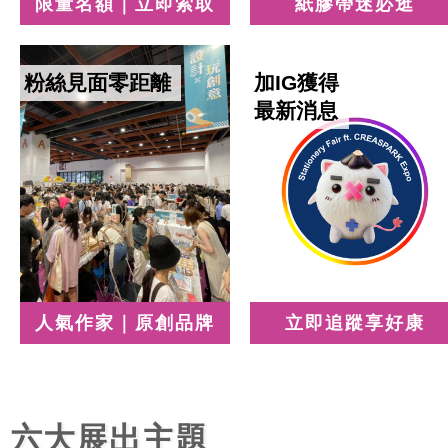
限量名額｜立即索取
紙膠帶迷必逛
粉絲見面零距離
加IG獲得
最新消息
人氣作家｜原創品牌
立即追蹤享好康
六大展出主題