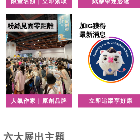
限量名額｜立即索取
紙膠帶迷必逛
粉絲見面零距離
加IG獲得
最新消息
人氣作家｜原創品牌
立即追蹤享好康
六大展出主題