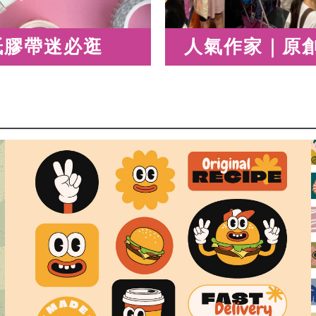
紙膠帶迷必逛
人氣作家｜原