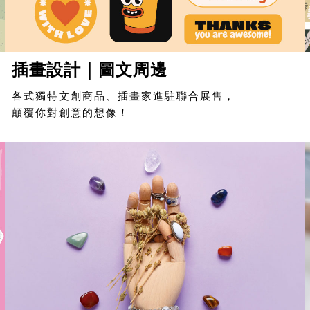
插畫設計｜圖文周邊
各式獨特文創商品、插畫家進駐聯合展售，
顛覆你對創意的想像！